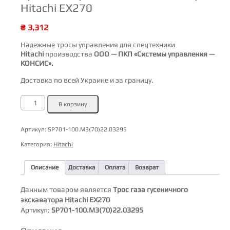
Hitachi EX270
₴
3,312
Надежные тросы управления для спецтехники
Hitachi
производства
ООО — ПКП «Системы управления —
КОНСИС».
Доставка по всей Украине и за границу.
Количество
В корзину
товара
Трос
газа
гусеничного
Артикул:
SP701-100.M3(70)22.03295
экскаватора
Hitachi
Категория:
Hitachi
EX270
Описание
Доставка
Оплата
Возврат
Данным товаром является
Трос газа гусеничного
экскаватора Hitachi EX270
Артикул:
SP701-100.M3(70)22.03295