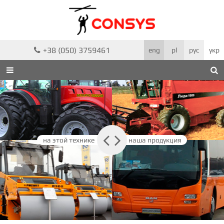
+38 (050) 3759461

eng
pl
рус
укр



на этой технике
наша продукция