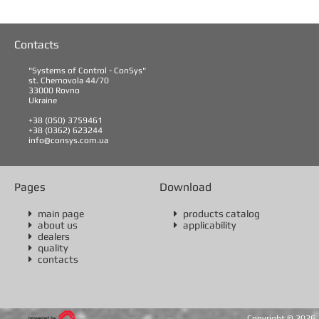
Contacts
"Systems of Control - ConSys"
st. Chernovola 44/70
33000 Rovno
Ukraine
+38 (050) 3759461
+38 (0362) 623244
info@consys.com.ua
Pages
Download
main page
products catalog


about us
applicability


dealers

quality

contacts

Copyright ©
2026