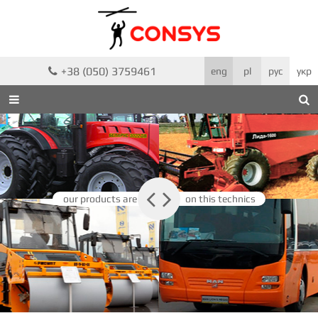
+38 (050) 3759461

eng
pl
рус
укр



our products are
on this technics