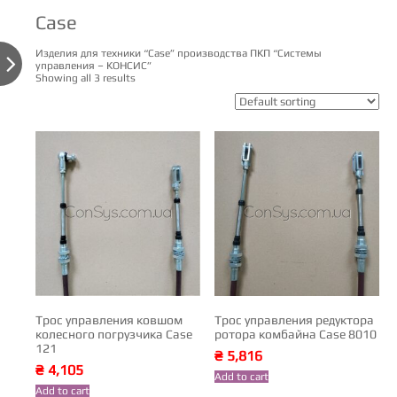
Case
Изделия для техники “Case” производства ПКП “Системы

управления – КОНСИС”
Showing all 3 results
Трос управления ковшом
Трос управления редуктора
колесного погрузчика Case
ротора комбайна Case 8010
121
₴
5,816
₴
4,105
Add to cart
Add to cart