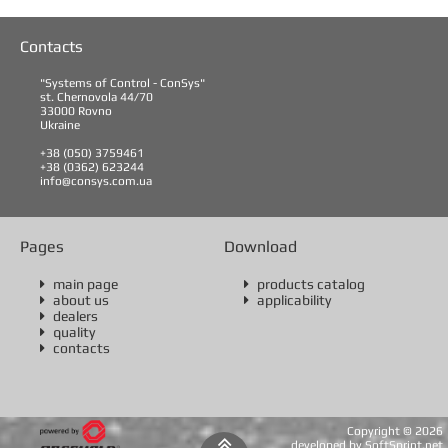
Contacts
"Systems of Control - ConSys"
st. Chernovola 44/70
33000 Rovno
Ukraine
+38 (050) 3759461
+38 (0362) 623244
info@consys.com.ua
Pages
Download
main page
products catalog


about us
applicability


dealers

quality

contacts

Copyright ©
2026

developed by SoftSprint.net