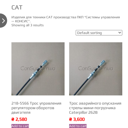
CAT
Изделия для техники СAT производства ПКП “Системы управления

— КОНСИС”.
Showing all 3 results
218-5566 Трос управления
Трос аварийного опускания
регулятором оборотов
стрелы мини-погрузчика
двигателя
Caterpillar 262В
₴
2,580
₴
3,600
Add to cart
Add to cart