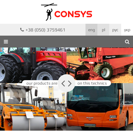
+38 (050) 3759461

eng
pl
рус
укр



our products are
on this technics