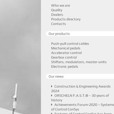
Who we are
Quality
Dealers
Products directory
Contacts
Our products
Push-pull control cables
Mechanical pedals
Accelerator control
Gearbox control
Shifters, modulators, master-units
Electronic pedals
Our news
Construction & Engineering Awards
2024
ORSCHELN F.A.S.T.® – 30 years of
history
Achievements Forum-2020 – System
of Control ConSys
Systems of Control ConSys has been