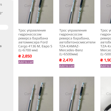
us
8”
Трос управления
Трос управления
Трос 
гидронасосом
гидронасосом
гидро
реверса барабана
реверса барабана,
ревер
автомиксера Ford
автобетоносмесители
автоб
в
Cargo 4136 M, Евро 5
TZA-KAMAZ-
TZA-K
(L=6700 мм)
Mercedes-Benz
Merce
(L=6500мм)
(L=50
₴
2,850
₴
2,470
₴
1,9
Add to cart
Add to cart
Add to 