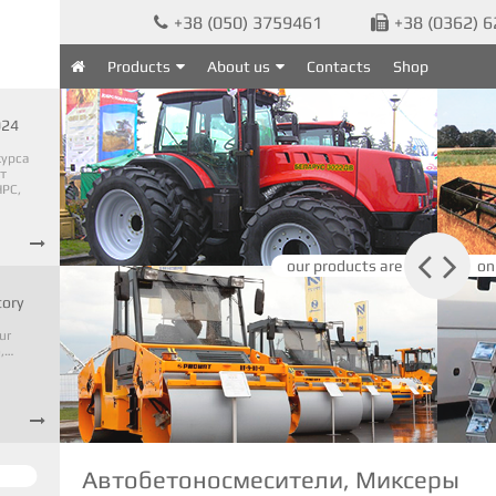
+38 (050) 3759461
+38 (0362) 


Products
About us
Contacts
Shop

024
курса
т
PC,



our products are
on
tory
ur
o,…

Автобетоносмесители, Миксеры