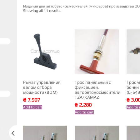
Изделия для автобетоносмесителей (миксеров) производства О
Showing all 11 results
Рычаг управления
Трос панельный с
Трос 
валом отбора
фиксацией,
бочки
мощности (ВОМ)
автобетоносмесители
(L=54
TZA/KAMAZ
₴
7,907
₴
3,0
₴
2,280
Add to cart
Add to 
Add to cart
s
