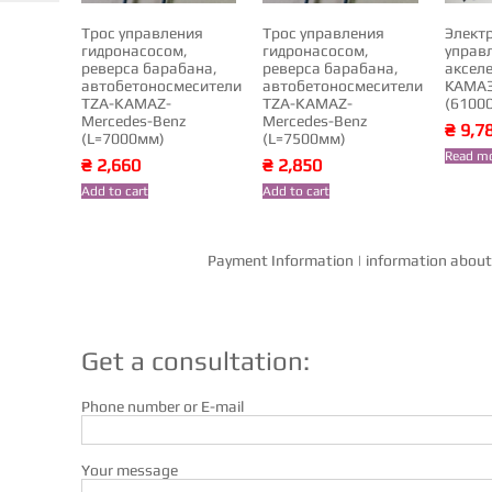
Трос управления
Трос управления
Элект
гидронасосом,
гидронасосом,
управ
реверса барабана,
реверса барабана,
аксел
автобетоносмесители
автобетоносмесители
КАМАЗ
TZA-KAMAZ-
TZA-KAMAZ-
(6100
Mercedes-Benz
Mercedes-Benz
₴
9,7
(L=7000мм)
(L=7500мм)
Read m
₴
2,660
₴
2,850
Add to cart
Add to cart
Payment Information
|
information about 
Get a consultation:
Phone number or E-mail
Your message