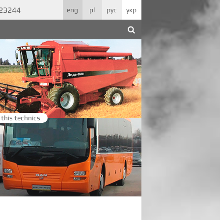
623244
eng
pl
рус
укр
 this technics