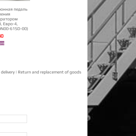
ронная педаль
ления
ератором
, Евро-4,
0N00-61SD-00)
80
ore
delivery
|
Return and replacement of goods