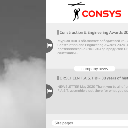
Construction & Engineering Awards 2
Журнал BUILD объявляет победителей кон
Construction and Engineering Awards 2024 О
противопожарной защиты до продуктов UH
сантехники…
company news
ORSCHELN F.A.S.T.® – 30 years of his
NEWSLETTER May 2020 Thank you to all of o
F.A.S.T. assemblers out there for what you d
Site pages