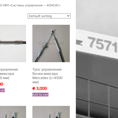
ОО-ПКП «Системы управления — КОНСИС»
управления
Трос управления
 миксера
бочки миксера
90 мм)
Mercedes (L=4500
мм)
00
₴
3,000
cart
Add to cart