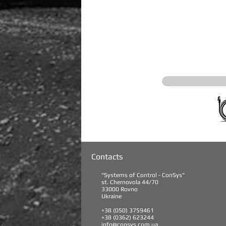
Contacts
"Systems of Control - ConSys"
st. Chernovola 44/70
33000 Rovno
Ukraine
+38 (050) 3759461
+38 (0362) 623244
info@consys.com.ua