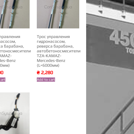
управления
Трос управления
насосом,
гидронасосом,
са барабана,
реверса барабана,
етоносмесители
автобетоносмесители
AMAZ-
TZA-KAMAZ-
des-Benz
Mercedes-Benz
00мм)
(L=6000мм)
00
₴
2,280
cart
Add to cart