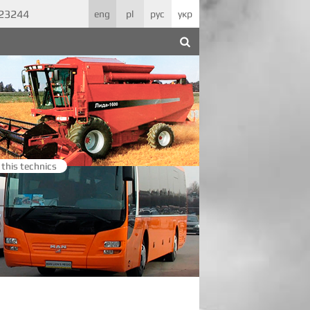
623244
eng
pl
рус
укр
 this technics