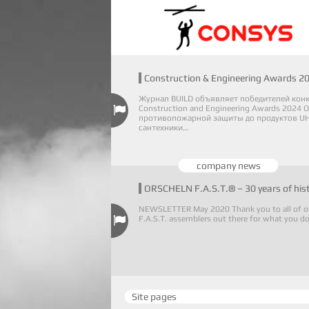
Construction & Engineering Awards 2
Журнал BUILD объявляет победителей кон
Construction and Engineering Awards 2024 О
противопожарной защиты до продуктов UH
сантехники…
company news
ORSCHELN F.A.S.T.® – 30 years of his
NEWSLETTER May 2020 Thank you to all of o
F.A.S.T. assemblers out there for what you d
Site pages