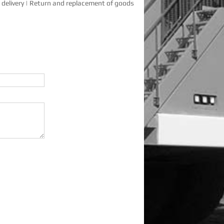
delivery
|
Return and replacement of goods