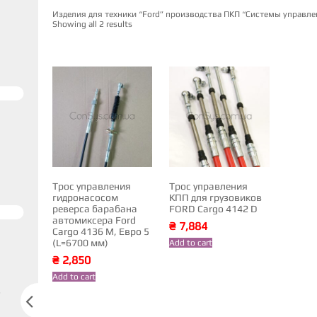
Изделия для техники “Ford” производства ПКП “Системы управле
Showing all 2 results
Трос управления
Трос управления
гидронасосом
КПП для грузовиков
реверса барабана
FORD Cargo 4142 D
автомиксера Ford
₴
7,884
Cargo 4136 M, Евро 5
(L=6700 мм)
Add to cart
₴
2,850
Add to cart
s
