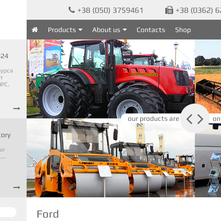
+38 (050) 3759461
+38 (0362) 


Products
About us
Contacts
Shop

024
курса
т
PC,



our products are
on
tory
ur
o,…

Ford