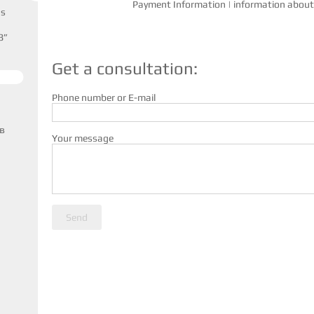
Payment Information
|
information about 
us
8”
Get a consultation:
Phone number or E-mail
в
Your message
Send