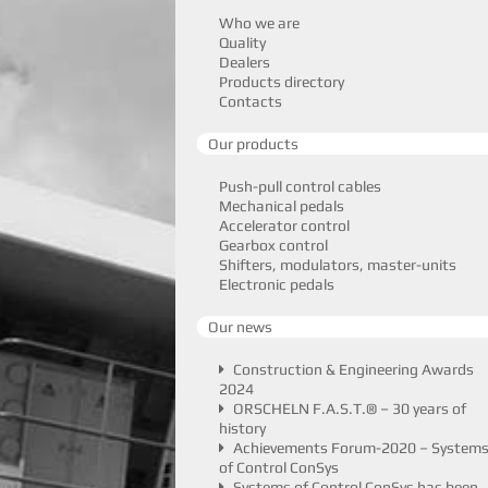
Who we are
Quality
Dealers
Products directory
Contacts
Our products
Push-pull control cables
Mechanical pedals
Accelerator control
Gearbox control
Shifters, modulators, master-units
Electronic pedals
Our news
Construction & Engineering Awards
2024
ORSCHELN F.A.S.T.® – 30 years of
history
Achievements Forum-2020 – System
of Control ConSys
Systems of Control ConSys has been