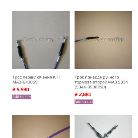
Трос переключения КПП
Трос привода ручного
МАЗ-643069
тормоза второй МАЗ 5334
(504а-3508250)
₴
5,930
₴
2,880
Add to cart
Add to cart