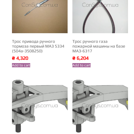
Трос привода ручного
Трос ручного газа
тормоза первый МАЗ 5334
пожарной машины на базе
(504а-3508250)
МАЗ-6317
₴
4,320
₴
6,204
Add to cart
Add to cart