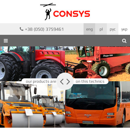
+38 (050) 3759461

eng
pl
рус
укр



our products are
on this technics