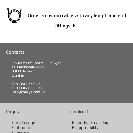
Order a custom cable with any length and end
fittings

Contacts
"Systems of Control - ConSys"
st. Chernovola 44/70
33000 Rovno
Ukraine
+38 (050) 3759461
+38 (0362) 623244
info@consys.com.ua
Pages
Download
main page
products catalog


about us
applicability


dealers
