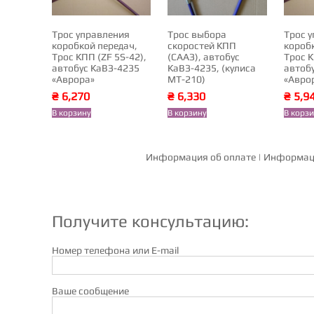
Трос управления
Трос выбора
Трос 
коробкой передач,
скоростей КПП
короб
Трос КПП (ZF 5S-42),
(СААЗ), автобус
Трос К
автобус КаВЗ-4235
КаВЗ-4235, (кулиса
автоб
«Аврора»
МТ-210)
«Авро
₴
6,270
₴
6,330
₴
5,9
В корзину
В корзину
В корз
Информация об оплате
|
Информаци
Получите консультацию:
Номер телефона или E-mail
Ваше сообщение