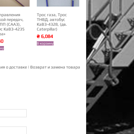
управления
Трос газа, Трос
кой передач,
ТНВД, автобус
ПП (СААЗ),
КаВЗ-4328, (дв.
ус КаВЗ-4235
Caterpillar)
ра»
₴
6,084
40
В корзину
ину
я о доставке
|
Возврат и замена товара