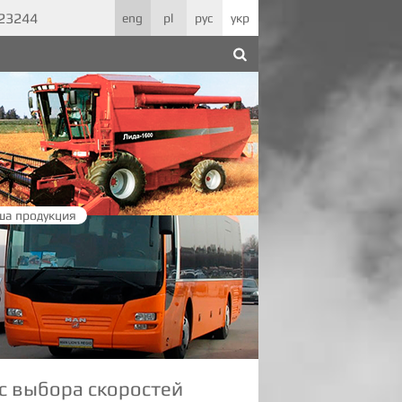
623244
eng
pl
рус
укр
ша продукция
с выбора скоростей