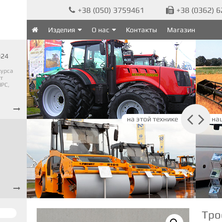
+38 (050) 3759461
+38 (0362) 


Изделия
О нас
Контакты
Магазин

024
курса
т
PC,



на этой технике
на

Тро