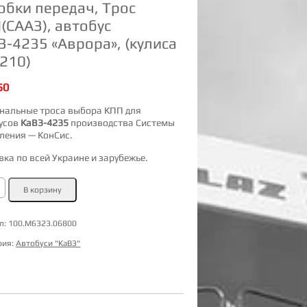
обки передач, Трос
(СААЗ), автобус
З-4235 «Аврора», (кулиса
210)
50
нальные троса выбора КПП для
усов
КаВЗ-4235
производства Системы
ления — КонСис.
вка по всей Украине и зарубежье.
ство
В корзину
а
тей
л:
100.М6323.06800
и
ч,
рия:
Автобуси "КаВЗ"
АЗ),
с
235
а»,
а
)