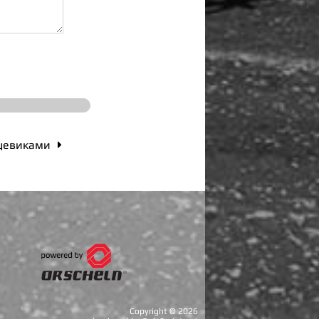
нцевиками

Copyright ©
2026