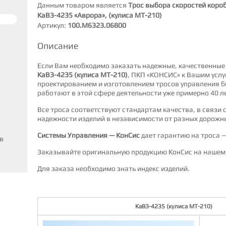
Данным товаром является
Трос выбора скоростей короб
КаВЗ-4235 «Аврора», (кулиса МТ-210)
Артикул:
100.М6323.06800
Описание
Если Вам необходимо заказать надежные, качественные
КаВЗ-4235 (кулиса МТ-210)
, ПКП «КОНСИС» к Вашим усл
проектированием и изготовлением тросов управления бо
работают в этой сфере деятельности уже примерно 40 ле
Все троса соответствуют стандартам качества, в связи 
надежности изделий в независимости от разных дорожн
Системы Управления — КонСис
дает гарантию на троса —
в
Заказывайте оригинальную продукцию КонСис на нашем 
Для заказа необходимо знать индекс изделий.
КаВЗ-4235 (кулиса МТ-210)