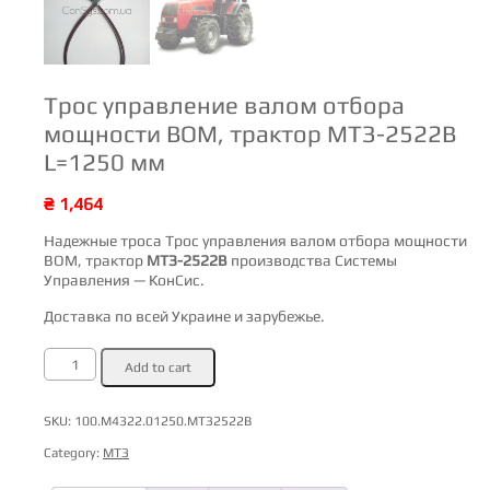
Трос управление валом отбора
мощности ВОМ, трактор МТЗ-2522В
L=1250 мм
₴
1,464
Надежные троса Трос управления валом отбора мощности
ВОМ, трактор
МТЗ-2522В
производства Системы
Управления — КонСис.
Доставка по всей Украине и зарубежье.
Трос
Add to cart
управление
валом
отбора
мощности
SKU:
100.М4322.01250.МТЗ2522В
ВОМ,
трактор
Category:
МТЗ
МТЗ-2522В
L=1250