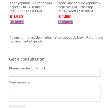
Трос управление коробкой
Трос управление коробкой
передач КПП, трактор
передач КПП, трактор
МТЗ-2822 L=1100мм
МТЗ-2522В L=1050мм
₴
1,920
₴
1,860
Add to cart
Add to cart
Payment Information
|
information about delivery
|
Return and
replacement of goods
Get a consultation:
Phone number or E-mail
Your message