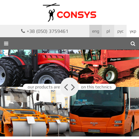
+38 (050) 3759461

eng
pl
рус
укр



our products are
on this technics