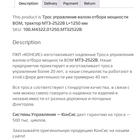
мм
Description
Delivery
Payment
Return
quantity
This product is
Трос управление валом отбора мощности
ВОМ, трактор МТЗ-2522В L=1250 мм
SKU:
100.М4322.01250.МТЗ2522В
Description
ПКП «КОНСИС» изготавливает надежные Троса управления
валом отбора мощности ВОМ
МТЗ-2522В
. Наше
предприятие проектирует и изготавливает троса
управления более 20 лет, а наши специалисты работают в
этой сфере деятельности уже примерно 40 лет.
Все троса соответствуют стандартам качества, в связи с
чем можно смело говорить о надежности изделий в
независимости от разных дорожных и погодных
факторов.
Системы Управления — КонСис
дает гарантию на троса —
500 тыс. циклов.
Заказывайте оригинальную продукцию КонСис на нашем
сайте!