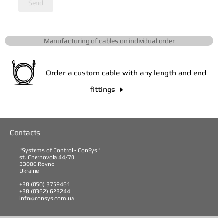
Send
Manufacturing of cables on individual order
Order a custom cable with any length and end
fittings

Contacts
"Systems of Control - ConSys"
st. Chernovola 44/70
33000 Rovno
Ukraine
+38 (050) 3759461
+38 (0362) 623244
info@consys.com.ua