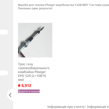
Вироби для техніки Ploeger виробництва ТзОВ-ВКП “Системи упр
Показано один результат
Трос газу
горохозбирального
комбайна Ploeger
EPD 520 (L=10870
мм)
₴
6,912
Додати в кошик

Інформація про сплату
|
Інформація п