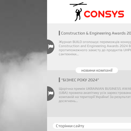
Construction & Engineering Awards 2
Журнал BUILD оголошує переможців конку
Construction and Engineering Awards 2024 В
протипожежного захисту до продуктів UHP
сантехніки…
новини компанії
“БІЗНЕС РОКУ 2024”
Щорічна премія UKRAINIAN BUSINESS AWA
(UBA) провела аналітику усіх зареєстрован
компаній на території України! За результа
досягнень…
Сторінки сайту