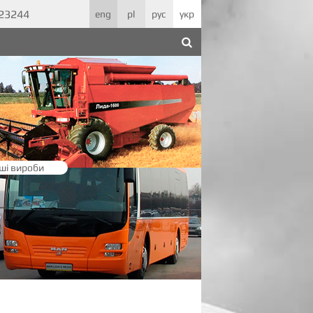
623244
eng
pl
рус
укр
ші вироби