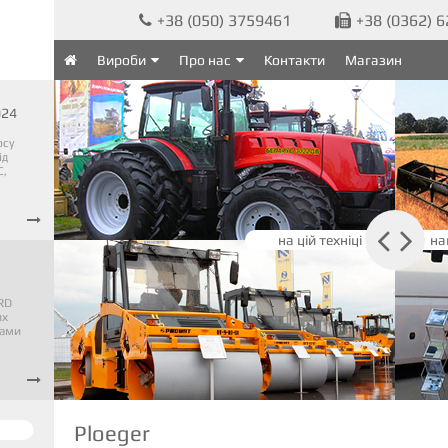
+38 (050) 3759461
+38 (0362) 


Вироби
Про нас
Контакти
Магазин

024
рсу
ід
C,



на цій техніці
на
RD
их
тами

Ploeger