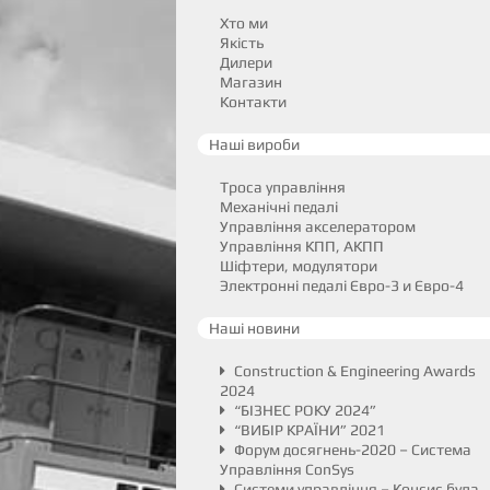
Хто ми
Якість
Дилери
Магазин
Контакти
Наші вироби
Троса управління
Механічні педалі
Управління акселератором
Управління КПП, АКПП
Шіфтери, модулятори
Электронні педалі Євро-3 и Євро-4
Наші новини
Construction & Engineering Awards
2024
“БІЗНЕС РОКУ 2024”
“ВИБІР КРАЇНИ” 2021
Форум досягнень-2020 – Система
Управління ConSys
Системи управління – Консис була