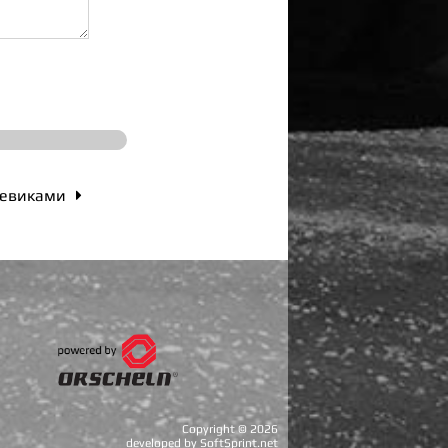
цевиками

Copyright ©
2026
developed by SoftSprint.net