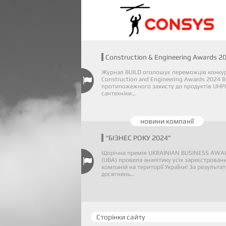
Construction & Engineering Awards 2
Журнал BUILD оголошує переможців конку
Construction and Engineering Awards 2024 В
протипожежного захисту до продуктів UHP
сантехніки…
новини компанії
“БІЗНЕС РОКУ 2024”
Щорічна премія UKRAINIAN BUSINESS AWA
(UBA) провела аналітику усіх зареєстрован
компаній на території України! За результа
досягнень…
Сторінки сайту