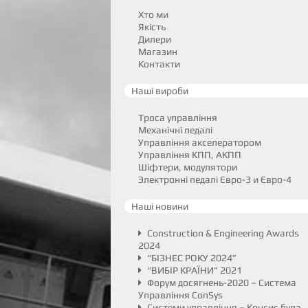
Хто ми
Якість
Дилери
Магазин
Контакти
Наші вироби
Троса управління
Механічні педалі
Управління акселератором
Управління КПП, АКПП
Шіфтери, модулятори
Электронні педалі Євро-3 и Євро-4
Наші новини
Construction & Engineering Awards
2024
“БІЗНЕС РОКУ 2024”
“ВИБІР КРАЇНИ” 2021
Форум досягнень-2020 – Система
Управління ConSys
Системи управління – Консис була