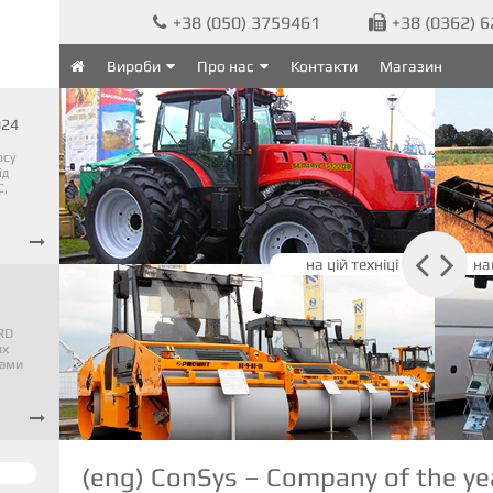
+38 (050) 3759461
+38 (0362) 


Вироби
Про нас
Контакти
Магазин

024
рсу
ід
C,



на цій техніці
на
RD
их
тами

(eng) ConSys – Company of the ye