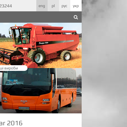
623244
eng
pl
рус
укр
ші вироби
ar 2016