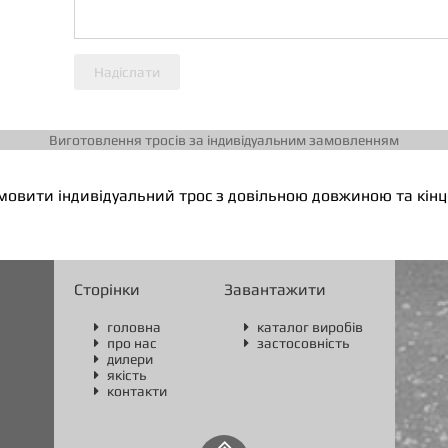
Надіслати
Виготовлення тросів за індивідуальним замовленням
мовити індивідуальний трос з довільною довжиною та кін
Сторінки
Завантажити
головна
каталог виробів


про нас
застосовність


дилери

якість

контакти

