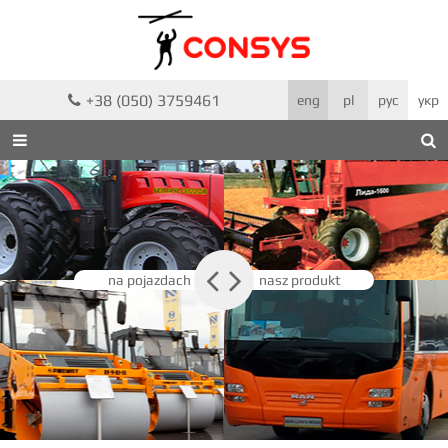
+38 (050) 3759461

eng
pl
рус
укр



na pojazdach
nasz produkt