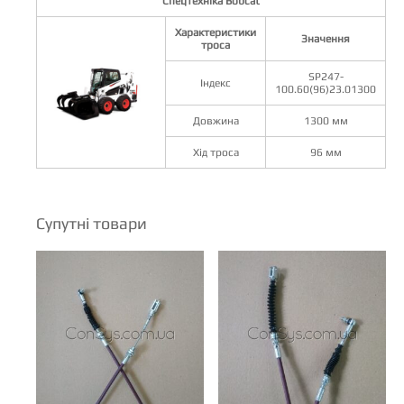
Cпецтехніка Bobcat
Характеристики
Значення
троса
SP247-
Індекс
100.60(96)23.01300
Довжина
1300 мм
Хід троса
96 мм
Супутні товари