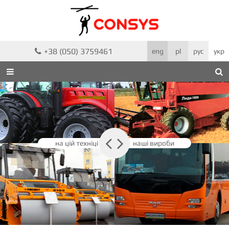
+38 (050) 3759461

eng
pl
рус
укр



на цій техніці
наші вироби