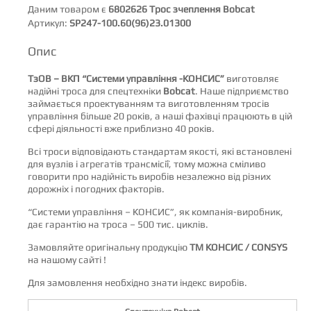
Даним товаром є
6802626 Трос зчеплення Bobcat
Артикул:
SP247-100.60(96)23.01300
Опис
ТзОВ – ВКП “Системи управління -КОНСИС”
виготовляє
надійні троса для спецтехніки
Bobcat
. Наше підприємство
займається проектуванням та виготовленням тросів
управління більше 20 років, а наші фахівці працюють в цій
сфері діяльності вже приблизно 40 років.
Всі троси відповідають стандартам якості, які встановлені
для вузлів і агрегатів трансмісії, тому можна сміливо
говорити про надійність виробів незалежно від різних
дорожніх і погодних факторів.
“Системи управління – КОНСИС”, як компанія-виробник,
дає гарантію на троса – 500 тис. циклів.
Замовляйте оригінальну продукцію
ТМ
КОНСИС / СONSYS
на нашому сайті !
Для замовлення необхідно знати індекс виробів.