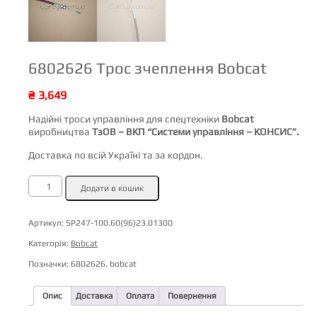
6802626 Трос зчеплення Bobcat
₴
3,649
Надійні троси управління для спецтехніки
Bobcat
виробництва
ТзОВ – ВКП “Системи управління – КОНСИС”.
Доставка по всій Україні та за кордон.
6802626
Додати в кошик
Трос
зчеплення
Bobcat
кількість
Артикул:
SP247-100.60(96)23.01300
Категорія:
Bobcat
Позначки:
6802626
,
bobcat
Опис
Доставка
Оплата
Повернення