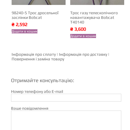
98240-5 Трос дросельної
Трос газу телескопічного
заслінки Bobcat
навантажувача Bobcat
T40140
₴
2,592
₴
3,600
Додати в кошик
Додати в кошик
Інформація про сплату
|
Інформація про доставку
|
Повернення і заміна товару
Отримайте консультацію:
Номер телефону або E-mail
Ваше повідомлення