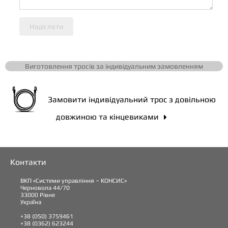
Надіслати
Виготовлення тросів за індивідуальним замовленням
Замовити індивідуальний трос з довільною
довжиною та кінцевиками

Контакти
ВКП «Системи управління – КОНСИС»
Черновола 44/70
33000 Рівне
Україна
+38 (050) 3759461
+38 (0362) 623244