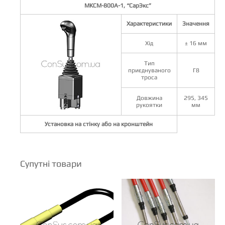
МКСМ-800А-1, “СарЭкс”
Характеристики
Значення
Хід
± 16 мм
Тип
приєднуваного
Г8
троса
Довжина
295, 345
рукоятки
мм
Установка на стінку або на кронштейн
Супутні товари