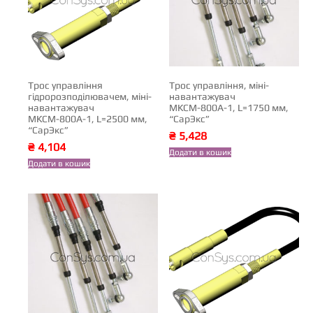
Трос управління
Трос управління, міні-
гідророзподілювачем, міні-
навантажувач
навантажувач
МКСМ-800А-1, L=1750 мм,
МКСМ-800А-1, L=2500 мм,
“СарЭкс”
“СарЭкс”
₴
5,428
₴
4,104
Додати в кошик
Додати в кошик