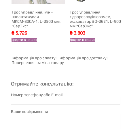
Трос управління, міні-
Трос управління
навантажувач
гідророзподілювачем,
МКСМ-800А-1, L=2500 мм,
екскаватор ЭО-2621, L=900
“СарЭкс”
мм “СарЭкс”
₴
5,726
₴
3,803
Додати в кошик
Додати в кошик
Інформація про сплату
|
Інформація про доставку
|
Повернення і заміна товару
Отримайте консультацію:
Номер телефону або E-mail
Ваше повідомлення