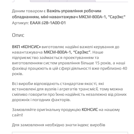
Даним товаром є
Важіль управління робочим
обладнанням, міні-навантажувач МКСМ-800А-1, "СарЭкс"
Артикул:
ЕААХ-J28-1A00-01
Опис
ВКП «КОНСИС»
виготовляє надійні важелі керування до
навантажувача
МКСМ-800А-1, “СарЭкс”
. Наше
підприємство займається проектуванням та
виготовленням систем управління більше 15 років, а наші
фахівці працюють в цій сфері діяльності вже приблизно 40
років.
Всі вироби відповідають стандартам якості, які
встановлені для вузлів і агрегатів трансмісії, тому можна
сміливо говорити про їхню надійність незалежно від різних
дорожніх і погодних факторів.
Замовляйте оригінальну продукцію
КОНСИС
на нашому
сайті!
Для замовлення необхідно знати індекс виробів