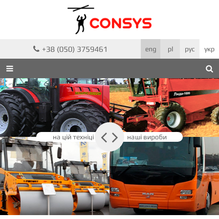
+38 (050) 3759461

eng
pl
рус
укр



на цій техніці
наші вироби