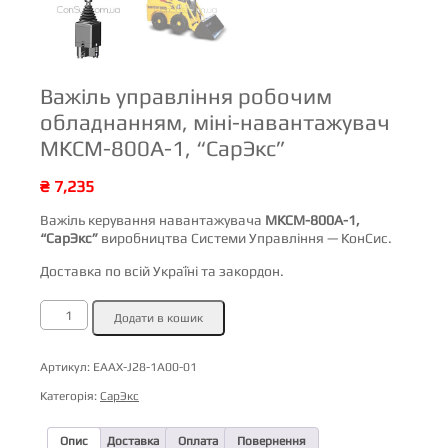
Важіль управління робочим
обладнанням, міні-навантажувач
МКСМ-800А-1, “СарЭкс”
₴
7,235
Важіль керування навантажувача
МКСМ-800А-1,
“СарЭкс”
виробництва Системи Управління — КонСис.
Доставка по всій Україні та закордон.
Важіль
Додати в кошик
управління
робочим
обладнанням,
міні-
Артикул:
ЕААХ-J28-1A00-01
навантажувач
МКСМ-800А-1,
Категорія:
СарЭкс
"СарЭкс"
кількість
Опис
Доставка
Оплата
Повернення