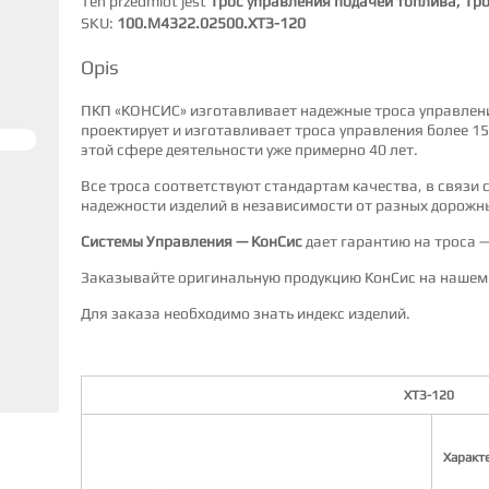
Ten przedmiot jest
Трос управления подачей топлива, Тро
SKU:
100.М4322.02500.ХТЗ-120
Opis
ПКП «КОНСИС» изготавливает надежные троса управлен
проектирует и изготавливает троса управления более 15
этой сфере деятельности уже примерно 40 лет.
Все троса соответствуют стандартам качества, в связи 
надежности изделий в независимости от разных дорожн
Системы Управления — КонСис
дает гарантию на троса —
Заказывайте оригинальную продукцию КонСис на нашем 
Для заказа необходимо знать индекс изделий.
ХТЗ-120
Характ