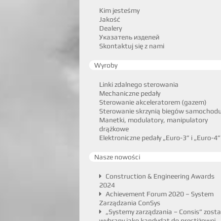
Kim jesteśmy
Jakość
Dealery
Указатель изделей
Skontaktuj się z nami
Wyroby
Linki zdalnego sterowania
Mechaniczne pedały
Sterowanie akceleratorem (gazem)
Sterowanie skrzynią biegów samochod
Manetki, modulatory, manipulatory
drążkowe
Elektroniczne pedały „Euro-3” i „Euro-4”
Nasze nowości
Construction & Engineering Awards
2024
Achievement Forum 2020 – System
Zarządzania ConSys
„Systemy zarządzania – Consis” zosta
wybrany jako kandydat do prestiżowej