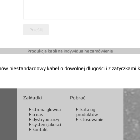
Prześlij
Produkcja kabli na indywidualne zamówienie
ów niestandardowy kabel o dowolnej długości i z zatyczkami
Zakładki
Pobrać
strona glowna
katalog


o nas
produktów

dystrybutorzy
stosowanie


system jakosci

kontakt
