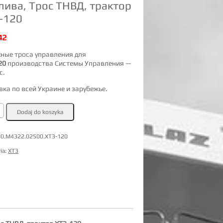
лива, Трос ТНВД, трактор
-120
42
ные троса управления для
20
производства Системы Управления —
с.
вка по всей Украине и зарубежье.
Dodaj do koszyka
ения
й
а,
00.М4322.02500.ХТЗ-120
ia:
ХТЗ
р
0