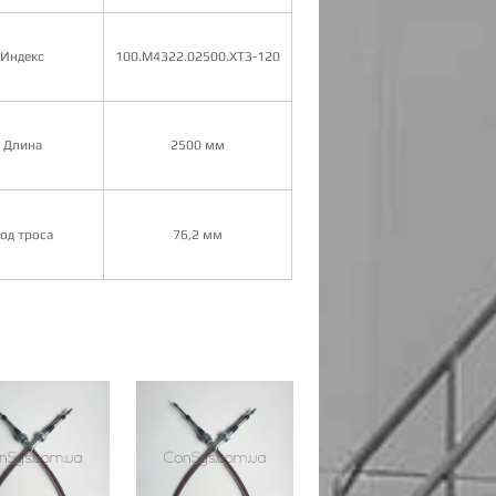
Индекс
100.М4322.02500.ХТЗ-120
Длина
2500 мм
од троса
76,2 мм