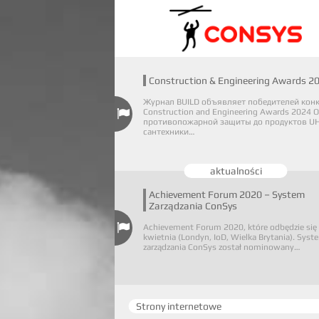
Construction & Engineering Awards 2
Журнал BUILD объявляет победителей кон
Construction and Engineering Awards 2024 О
противопожарной защиты до продуктов UH
сантехники…
aktualności
Achievement Forum 2020 – System
Zarządzania ConSys
Achievement Forum 2020, które odbędzie się
kwietnia (Londyn, IoD, Wielka Brytania). Syst
zarządzania ConSys został nominowany…
Strony internetowe