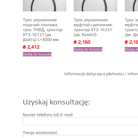
Трос управление
Трос управления
Трос 
подачей топлива,
муфтой сцепления,
муфто
трос ТНВД, трактор
трактор ХТЗ-16331
тракт
ХТЗ-16131 (дв.
(дв. КамАЗ)
(дв. Д
Дойтц) L=3000 мм
₴
2,160
₴
2,1
₴
2,412
Dodaj do koszyka
Dodaj d
Dodaj do koszyka
Informacje dotyczące płatności
|
Infor
Uzyskaj konsultację:
Numer telefonu lub E-mail
Twoja wiadomość