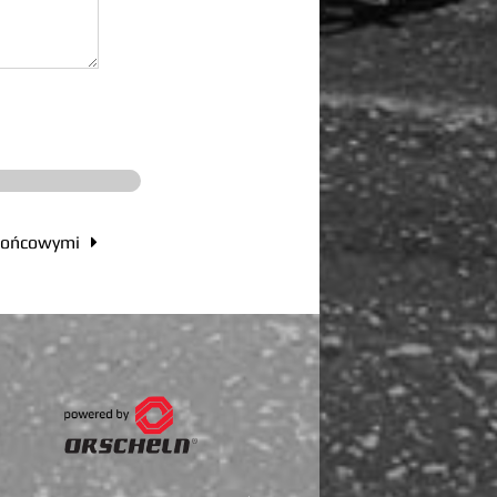
 końcowymi
