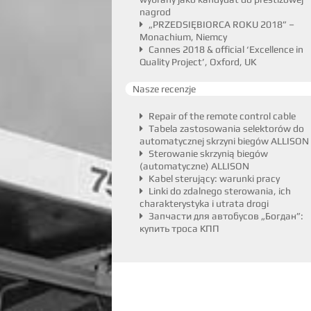
nagrod
„PRZEDSIĘBIORCA ROKU 2018” –
Monachium, Niemcy
Cannes 2018 & official ‘Excellence in
Quality Project’, Oxford, UK
Nasze recenzje
Repair of the remote control cable
Tabela zastosowania selektorów do
automatycznej skrzyni biegów ALLISON
Sterowanie skrzynią biegów
(automatyczne) ALLISON
Kabel sterujący: warunki pracy
Linki do zdalnego sterowania, ich
charakterystyka i utrata drogi
Запчасти для автобусов „Богдан”:
купить троса КПП