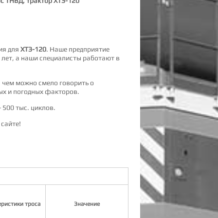
с ТНВД, трактор ХТЗ-120
ия для
ХТЗ-120
. Наше предприятие
 лет, а наши специалисты работают в
с чем можно смело говорить о
ых и погодных факторов.
 500 тыс. циклов.
сайте!
еристики троса
Значение