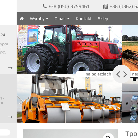
+38 (050) 3759461
+38 (0362) 


Wyroby
O nas
Kontakt
Sklep

024
курса
т
PC,



na pojazdach
na
 17
em

Тро