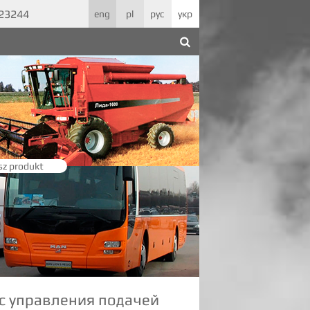
623244
eng
pl
рус
укр
sz produkt
с управления подачей