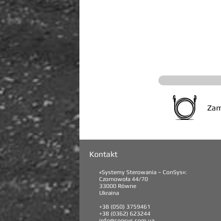
Zam
Kontakt
«Systemy Sterowania – ConSys»:
Czornowoła 44/70
33000 Równe
Ukraina
+38 (050) 3759461
+38 (0362) 623244
info@consys.com.ua