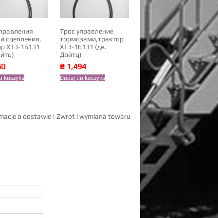
управления
Трос управление
й сцепления,
тормозами,трактор
ор ХТЗ-16131
ХТЗ-16131 (дв.
ойтц)
Дойтц)
60
₴
1,494
o koszyka
Dodaj do koszyka
macje o dostawie
|
Zwrot i wymiana towaru