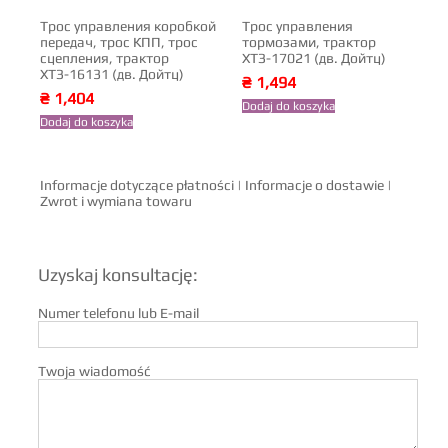
Трос управления коробкой
Трос управления
передач, трос КПП, трос
тормозами, трактор
сцепления, трактор
ХТЗ-17021 (дв. Дойтц)
ХТЗ-16131 (дв. Дойтц)
₴
1,494
₴
1,404
Dodaj do koszyka
Dodaj do koszyka
Informacje dotyczące płatności
|
Informacje o dostawie
|
Zwrot i wymiana towaru
Uzyskaj konsultację:
Numer telefonu lub E-mail
Twoja wiadomość