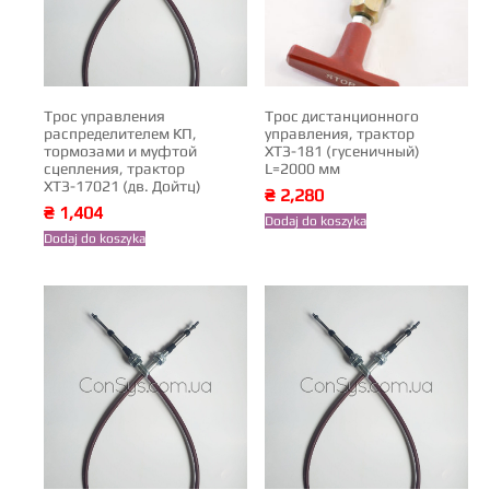
Трос управления
Трос дистанционного
распределителем КП,
управления, трактор
тормозами и муфтой
ХТЗ-181 (гусеничный)
сцепления, трактор
L=2000 мм
ХТЗ-17021 (дв. Дойтц)
₴
2,280
₴
1,404
Dodaj do koszyka
Dodaj do koszyka