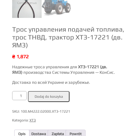
Трос управления подачей топлива,
трос ТНВД, трактор ХТЗ-17221 (дв.
ЯМЗ)
₴
1,872
Надежные троса управления для
ХТЗ-17221 (дв.
ЯМЗ)
производства Системы Управления — КонСис.
Доставка по всей Украине и зарубежье.
ilość
Dodaj do koszyka
Трос
управления
подачей
топлива,
SKU:
100.М4222.02000.ХТЗ-17221
трос
ТНВД,
Kategoria:
ХТЗ
трактор
ХТЗ-17221
(дв.
Opis
Dostawa
Zapłata
Powrót
ЯМЗ)