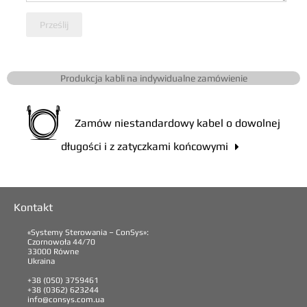
Prześlij
Produkcja kabli na indywidualne zamówienie
Zamów niestandardowy kabel o dowolnej
długości i z zatyczkami końcowymi

Kontakt
«Systemy Sterowania – ConSys»:
Czornowoła 44/70
33000 Równe
Ukraina
+38 (050) 3759461
+38 (0362) 623244
info@consys.com.ua