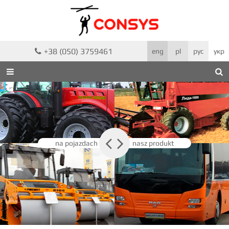
+38 (050) 3759461

eng
pl
рус
укр



na pojazdach
nasz produkt